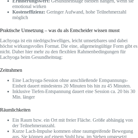
Erinnerungswert:
Gesundheitstage bleiben hängen, wenn sie
emotional wirken
Kosteneffizienz:
Geringer Aufwand, hohe Teilnehmerzahl
möglich
Praktische Umsetzung – was du als Entscheider wissen musst
Lachyoga ist ein niedrigschwelliges, leicht umsetzbares und dabei
höchst wirkungsvolles Format. Die eine, allgemeingültige Form gibt es
nicht. Daher hier mehr zu den flexiblen Rahmenbedingungen für
Lachyoga beim Gesundheitstag:
Zeitrahmen
Eine Lachyoga-Session ohne anschließende Entspannungs-
Einheit dauert mindestens 20 Minuten bis hin zu 45 Minuten.
Inklusive Tiefen-Entspannung dauert eine Session ca. 20 bis 30
Min. länger
Räumlichkeiten
Ein Raum bzw. ein Ort mit freier Fläche. Größe abhängig von
der Teilnehmeranzahl.
Kurze Lach-Impulse kommen ohne raumgreifende Bewegung
aus. Sie können auf einem Stuhl bzw. im Stehen umgesetzt