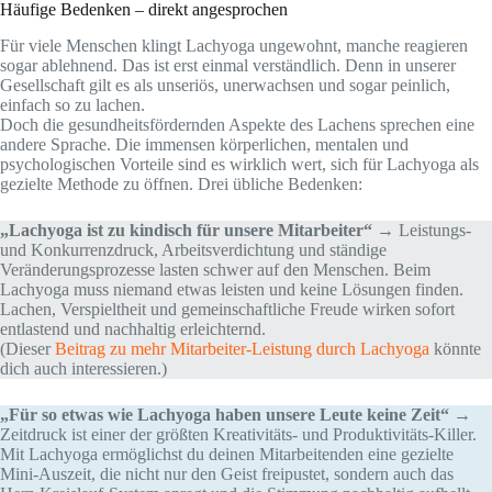
Häufige Bedenken – direkt angesprochen
Für viele Menschen klingt Lachyoga ungewohnt, manche reagieren
sogar ablehnend. Das ist erst einmal verständlich. Denn in unserer
Gesellschaft gilt es als unseriös, unerwachsen und sogar peinlich,
einfach so zu lachen.
Doch die gesundheitsfördernden Aspekte des Lachens sprechen eine
andere Sprache. Die immensen körperlichen, mentalen und
psychologischen Vorteile sind es wirklich wert, sich für Lachyoga als
gezielte Methode zu öffnen. Drei übliche Bedenken:
„Lachyoga ist zu kindisch für unsere Mitarbeiter“
→ Leistungs-
und Konkurrenzdruck, Arbeitsverdichtung und ständige
Veränderungsprozesse lasten schwer auf den Menschen. Beim
Lachyoga muss niemand etwas leisten und keine Lösungen finden.
Lachen, Verspieltheit und gemeinschaftliche Freude wirken sofort
entlastend und nachhaltig erleichternd.
(Dieser
Beitrag zu mehr Mitarbeiter-Leistung durch Lachyoga
könnte
dich auch interessieren.)
„Für so etwas wie Lachyoga haben unsere Leute keine Zeit“
→
Zeitdruck ist einer der größten Kreativitäts- und Produktivitäts-Killer.
Mit Lachyoga ermöglichst du deinen Mitarbeitenden eine gezielte
Mini-Auszeit, die nicht nur den Geist freipustet, sondern auch das