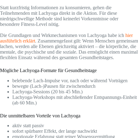
Statt kurzfristig Informationen zu konsumieren, gehen die
Teilnehmenden mit Lachyoga direkt in die Aktion. Für diese
niedrigschwellige Methode sind keinerlei Vorkenntnisse oder
besondere Fitness-Level nötig.
Die Grundlagen und Wirkmechanismen von Lachyoga habe ich
hier
ausführlich erklärt
. Zusammengefasst gilt: Wenn Menschen gemeinsam
lachen, werden alle Ebenen gleichzeitig aktiviert – die körperliche, die
mentale, die psychische und die soziale. Das ermöglicht einen maximal
flexiblen Einsatz während des gesamten Gesundheitstages.
Mögliche Lachyoga-Formate für Gesundheitstage
belebende Lach-Impulse vor, nach oder während Vorträgen
bewegte (Lach-)Pausen für zwischendurch
Lachyoga-Sessions (20 bis 45 Min.)
Lachyoga-Workshops mit abschließender Entspannungs-Einheit
(ab 60 Min.)
Die unmittelbaren Vorteile von Lachyoga
aktiv statt passiv
sofort spürbarer Effekt, der lange nachwirkt
emotionale Erfahrung statt reiner Wissensvermittlung