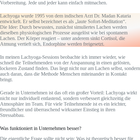
Vorbereitung. Jede und jeder kann einfach mitmachen.
Lachyoga wurde 1995 von dem indischen Arzt Dr. Madan Kataria
entwickelt. Er selbst bezeichnet es als „laute Sofort-Meditation“.
Die Idee: Durch bewusstes, zunächst simuliertes Lachen werden
dieselben physiologischen Prozesse ausgelöst wie bei spontanem
Lachen. Der Körper reagiert – unter anderem sinkt Cortisol, die
Atmung vertieft sich, Endorphine werden freigesetzt.
In meinen Lachyoga-Sessions beobachte ich immer wieder, wie
schnell die Teilnehmenden von der Anspannung in einen gelösten,
lockeren Zustand finden. Das liegt nicht nur am Lachen selbst, sondern
auch daran, dass die Methode Menschen miteinander in Kontakt
bringt.
Gerade in Unternehmen ist das oft ein großer Vorteil: Lachyoga wirkt
nicht nur individuell entlastend, sondern verbessert gleichzeitig die
Atmosphäre im Team. Für viele Teilnehmende ist es ein leichter,
freundlicher und überraschend wirksamer Einstieg in ihren
Stressabbau.
Was funktioniert in Unternehmen besser?
Die eigentliche Frage sollte nicht sein: Was ist theoretisch besser für